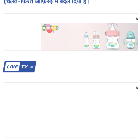
(चलते-फिरते ऑफ़िस) में बदल दिया है।
LIVE
TV