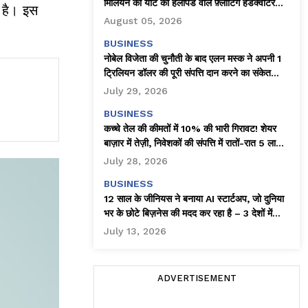
मिलियन की यॉट को हेलीपैड वाले फ़्लोटिंग हेडक्वार्टर
 है। इस
(चलते-फिरते ऑफ़िस) में बदल दिया है।
August 05, 2026
BUSINESS
नोबेल विजेता की चुनौती के बाद एलन मस्क ने अपनी 1
ट्रिलियन डॉलर की पूरी संपत्ति दान करने का संकेत
दिया!
July 29, 2026
BUSINESS
कच्चे तेल की कीमतों में 10% की भारी गिरावट! शेयर
बाज़ार में तेज़ी, निवेशकों की संपत्ति में रातों-रात ₹5 लाख
करोड़ का इजाफ़ा
July 28, 2026
BUSINESS
12 साल के जीनियस ने बनाया AI स्टार्टअप, जो दुनिया
भर के छोटे बिज़नेस की मदद कर रहा है – 3 देशों में
क्लाइंट्स!
July 13, 2026
ADVERTISEMENT