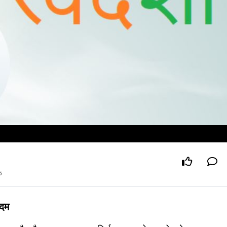
5
कदम