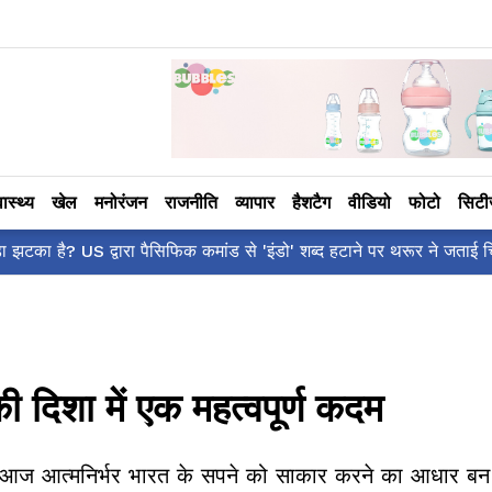
वास्थ्य
खेल
मनोरंजन
राजनीति
व्यापार
हैशटैग
वीडियो
फोटो
सिट
कहाँ है?' पोस्ट, 'अल्फा' टीज़र पर उठे सवालों का मज़ाकिया जवाब!
ी दिशा में एक महत्वपूर्ण कदम
सा, आज आत्मनिर्भर भारत के सपने को साकार करने का आधार बन