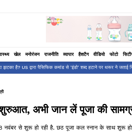
वास्थ्य
खेल
मनोरंजन
राजनीति
व्यापार
हैशटैग
वीडियो
फोटो
सिट
 का मज़ेदार 'शर्वरी कहाँ है?' पोस्ट, 'अल्फा' टीज़र पर उठे सवालों का मज़ाकि
्री
शुरुआत, अभी जान लें पूजा की सामग्
8 नवंबर से शुरू हो रही है. छठ पूजा कल स्नान के साथ शुरू हो