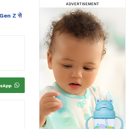
ADVERTISEMENT
ए Gen Z से
tsApp