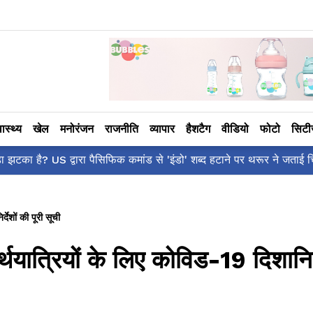
वास्थ्य
खेल
मनोरंजन
राजनीति
व्यापार
हैशटैग
वीडियो
फोटो
सिट
आलिया भट्ट का मज़ेदार 'शर्वरी कहाँ है?' पोस्ट, 'अल्फा' टीज़र पर उठे सवालो
देशों की पूरी सूची
थयात्रियों के लिए कोविड-19 दिशानिर्द