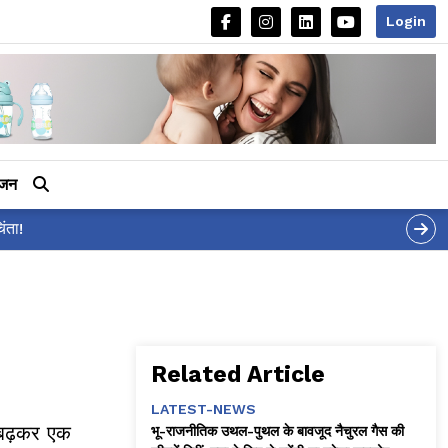
Login
ीजन
र 'शर्वरी कहाँ है?' पोस्ट, 'अल्फा' टीज़र पर उठे सवालों का मज़ाकिया जवाब!
Related Article
LATEST-NEWS
 बढ़कर एक
भू-राजनीतिक उथल-पुथल के बावजूद नैचुरल गैस की