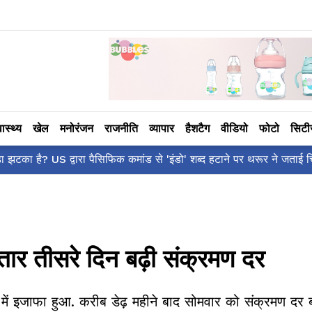
वास्थ्य
खेल
मनोरंजन
राजनीति
व्यापार
हैशटैग
वीडियो
फोटो
सिट
आलिया भट्ट का मज़ेदा
ातार तीसरे दिन बढ़ी संक्रमण दर
र में इजाफा हुआ. करीब डेढ़ महीने बाद सोमवार को संक्रमण दर