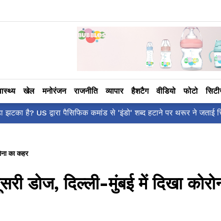
वास्थ्य
खेल
मनोरंजन
राजनीति
व्यापार
हैशटैग
वीडियो
फोटो
सिट
द्वारा पैसिफिक कमांड से 'इंडो' शब्द हटाने पर थरूर ने जताई चिंता!
ोरोना का कहर
दूसरी डोज, दिल्ली-मुंबई में दिखा कोरो