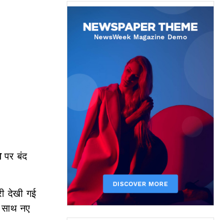
म
पर बंद
ी देखी गई
े साथ नए