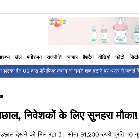
वास्थ्य
खेल
मनोरंजन
राजनीति
व्यापार
हैशटैग
वीडियो
फोटो
सिट
ी कहाँ है?' पोस्ट, 'अल्फा' टीज़र पर उठे सवालों का मज़ाकिया जवाब!
ा!
उछाल, निवेशकों के लिए सुनहरा मौका!
ा उछाल देखने को मिल रहा है। सोना 91,200 रुपये प्रति 10 ग्