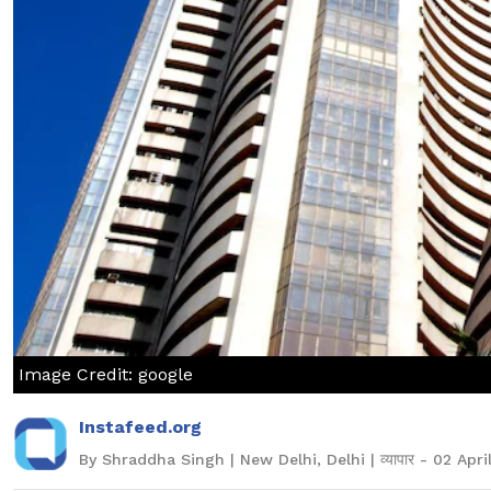
Image Credit: google
Instafeed.org
By Shraddha Singh | New Delhi, Delhi | व्यापार - 02 Apri