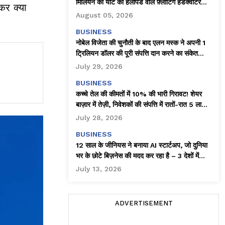
मिलियन की यॉट को हेलीपैड वाले फ़्लोटिंग हेडक्वार्टर
कर क्या
(चलते-फिरते ऑफ़िस) में बदल दिया है।
August 05, 2026
BUSINESS
नोबेल विजेता की चुनौती के बाद एलन मस्क ने अपनी 1
ट्रिलियन डॉलर की पूरी संपत्ति दान करने का संकेत
दिया!
July 29, 2026
BUSINESS
कच्चे तेल की कीमतों में 10% की भारी गिरावट! शेयर
बाज़ार में तेज़ी, निवेशकों की संपत्ति में रातों-रात ₹5 लाख
करोड़ का इजाफ़ा
July 28, 2026
BUSINESS
12 साल के जीनियस ने बनाया AI स्टार्टअप, जो दुनिया
भर के छोटे बिज़नेस की मदद कर रहा है – 3 देशों में
क्लाइंट्स!
July 13, 2026
ADVERTISEMENT