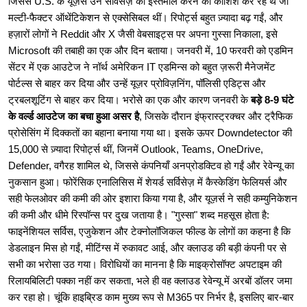
जिससे U.S. के यूज़र्स उन सर्विसेज़ का इस्तेमाल करने की कोशिश कर रहे थे जो
मल्टी-फैक्टर ऑथेंटिकेशन से एक्सेसिबल थीं। रिपोर्ट्स बहुत ज़्यादा बढ़ गईं, और
हज़ारों लोगों ने Reddit और X जैसी वेबसाइट्स पर अपना गुस्सा निकाला, इसे
Microsoft की तबाही का एक और दिन बताया। जनवरी में, 10 फरवरी को एडमिन
सेंटर में एक आउटेज ने नॉर्थ अमेरिकन IT एडमिन्स को बहुत ज़रूरी मैनेजमेंट
पोर्टल्स से बाहर कर दिया और उन्हें यूज़र प्रोविज़निंग, पॉलिसी एडिट्स और
ट्रबलशूटिंग से बाहर कर दिया। भरोसे का एक और कारण जनवरी के
बड़े 8-9 घंटे
के वर्ल्ड आउटेज का बचा हुआ असर है
, जिसके दौरान इंफ्रास्ट्रक्चर और ट्रैफिक
प्रोसेसिंग में दिक्कतों का बहाना बनाया गया था। इसके ऊपर Downdetector की
15,000 से ज़्यादा रिपोर्ट्स थीं, जिनमें Outlook, Teams, OneDrive,
Defender, वगैरह शामिल थे, जिससे कंपनियाँ अनप्रोडक्टिव हो गईं और रेवेन्यू का
नुकसान हुआ। फोरेंसिक एनालिसिस में शेयर्ड सर्विसेज़ में कैस्केडिंग फेलियर्स और
सही फेलओवर की कमी की ओर इशारा किया गया है, और यूज़र्स ने सही कम्युनिकेशन
की कमी और धीमे रिस्पॉन्स पर दुख जताया है। "गुस्सा" शब्द महसूस होता है:
फाइनेंशियल सर्विस, एजुकेशन और टेक्नोलॉजिकल फील्ड के लोगों का कहना है कि
डेडलाइन मिस हो गईं, मीटिंग्स में रुकावट आई, और क्लाउड की बड़ी कंपनी पर से
सभी का भरोसा उठ गया। विरोधियों का मानना ​​है कि माइक्रोसॉफ्ट अपटाइम की
रिलायबिलिटी पक्का नहीं कर सकता, भले ही वह क्लाउड रेवेन्यू में अरबों डॉलर जमा
कर रहा हो। चूंकि हाइब्रिड काम मुख्य रूप से M365 पर निर्भर है, इसलिए बार-बार