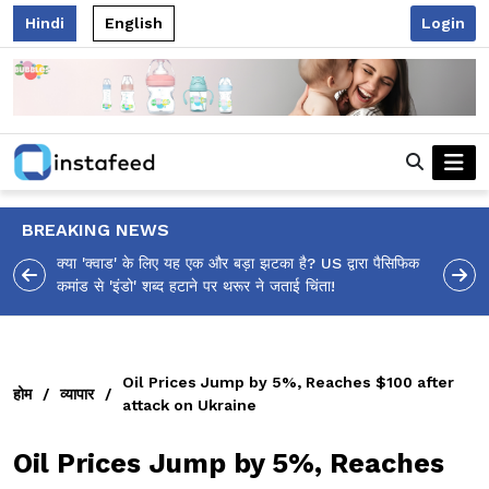
Hindi
English
Login
BREAKING NEWS
ा पैसिफिक
आलिया भट्ट का मज़ेदार 'शर्वरी कहाँ है?' पोस्ट, 'अल्फा' टीज़र पर
उठे सवालों का मज़ाकिया जवाब!
Oil Prices Jump by 5%, Reaches $100 after
होम
/
व्यापार
/
attack on Ukraine
Oil Prices Jump by 5%, Reaches