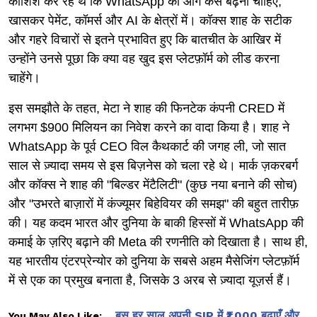
कोशिश कर रहे थे कि WhatsApp को आगे कैसे बढ़ना चाहिए,
खासकर पेमेंट, कॉमर्स और AI के क्षेत्रों में। कॉक्स शाह के सटीक
और गहरे विचारों से इतने प्रभावित हुए कि बातचीत के आखिर में
उन्होंने उनसे पूछा कि क्या वह खुद इस प्लेटफ़ॉर्म को लीड करना
चाहेंगे।
इस समझौते के तहत, मेटा ने शाह की फिनटेक कंपनी CRED में
लगभग $900 मिलियन का निवेश करने का वादा किया है। शाह ने
WhatsApp के पूर्व CEO विल कैथकार्ट की जगह ली, जो सात
साल से ज़्यादा समय से इस बिज़नेस को चला रहे थे। मार्क ज़करबर्ग
और कॉक्स ने शाह की "बिल्डर मेंटैलिटी" (कुछ नया बनाने की सोच)
और "उभरते बाज़ारों में कंज्यूमर बिहेवियर की समझ" की बहुत तारीफ़
की। यह कदम भारत और दुनिया के बाकी हिस्सों में WhatsApp की
कमाई के ज़रिए बढ़ाने की Meta की रणनीति को दिखाता है। साथ ही,
यह भारतीय एंटरप्रेन्योर को दुनिया के सबसे अहम मैसेजिंग प्लेटफ़ॉर्म
में से एक का प्रमुख बनाता है, जिसके 3 अरब से ज़्यादा यूज़र्स हैं।
बस हर साल अपनी SIP में ₹1,000 बढ़ाएँ और
You May Also Like: