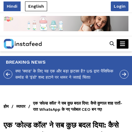
Hindi
English
Login
BREAKING NEWS
 पैसिफिक
आलिया भट्ट का मज़ेदार 'शर्वरी कहाँ है?' पोस्ट, 'अल्फा' टीज़र पर
उठे सवालों का मज़ाकिया जवाब!
एक 'कोल्ड कॉल' ने सब कुछ बदल दिया: कैसे कुणाल शाह रातों-
होम
/
व्यापार
/
रात WhatsApp के नए ग्लोबल CEO बन गए!
एक 'कोल्ड कॉल' ने सब कुछ बदल दिया: कैसे