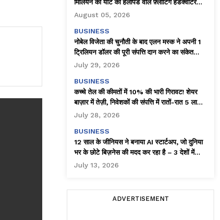
मिलियन की यॉट को हेलीपैड वाले फ़्लोटिंग हेडक्वार्टर
(चलते-फिरते ऑफ़िस) में बदल दिया है।
August 05, 2026
BUSINESS
नोबेल विजेता की चुनौती के बाद एलन मस्क ने अपनी 1
ट्रिलियन डॉलर की पूरी संपत्ति दान करने का संकेत
दिया!
July 29, 2026
BUSINESS
कच्चे तेल की कीमतों में 10% की भारी गिरावट! शेयर
बाज़ार में तेज़ी, निवेशकों की संपत्ति में रातों-रात ₹5 लाख
करोड़ का इजाफ़ा
July 28, 2026
BUSINESS
12 साल के जीनियस ने बनाया AI स्टार्टअप, जो दुनिया
भर के छोटे बिज़नेस की मदद कर रहा है – 3 देशों में
क्लाइंट्स!
July 13, 2026
ADVERTISEMENT