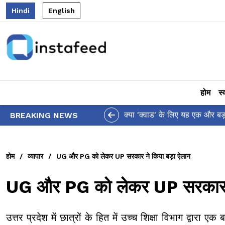
Hindi
English
होम
स्
 द्वारा पैसिफिक कमांड से 'इंडो' शब्द हटाने पर थरूर ने जताई चिंता!
BREAKING NEWS
होम
/
व्यापार
/
UG और PG को लेकर UP सरकार ने किया बड़ा ऐलान
UG और PG को लेकर UP सरकार न
उत्तर प्रदेश में छात्रों के हित में उच्च शिक्षा विभाग द्वार