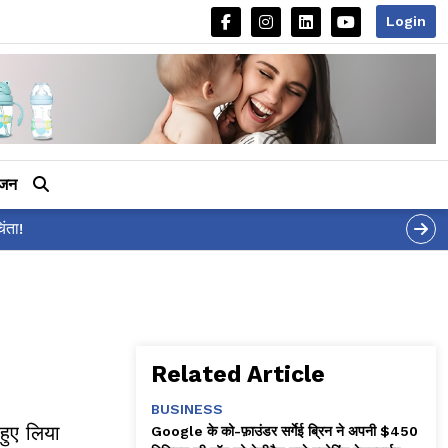
Login
ीजन
र 'शर्वरी कहाँ है?' पोस्ट, 'अल्फा' टीज़र पर उठे सवालों का मज़ाकिया जवाब!
Related Article
BUSINESS
 हुए लिया
Google के को-फ़ाउंडर सर्गेई ब्रिन ने अपनी $450