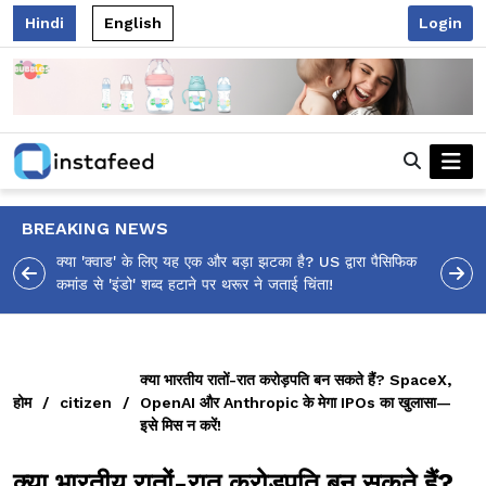
Hindi
English
Login
BREAKING NEWS
्वारा पैसिफिक
आलिया भट्ट का मज़ेदार 'शर्वरी कहाँ है?' पोस्ट, 'अल्फा' टीज़र पर
उठे सवालों का मज़ाकिया जवाब!
क्या भारतीय रातों-रात करोड़पति बन सकते हैं? SpaceX,
होम
/
citizen
/
OpenAI और Anthropic के मेगा IPOs का खुलासा—
इसे मिस न करें!
क्या भारतीय रातों-रात करोड़पति बन सकते हैं?