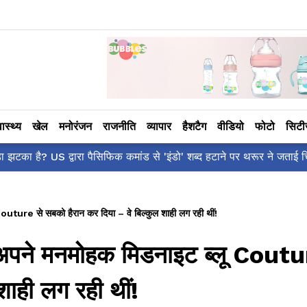
वास्थ्य
खेल
मनोरंजन
राजनीति
व्यापार
हैशटैग
वीडियो
फोटो
सिट
ँ है?' पोस्ट, 'अल्फा' टीज़र पर उठे सवालों का मज़ाकिया जवाब!
outure से सबको हैरान कर दिया – वे बिल्कुल शाही लग रही थीं!
ं अपने मनमोहक मिडनाइट ब्लू Coutu
शाही लग रही थीं!