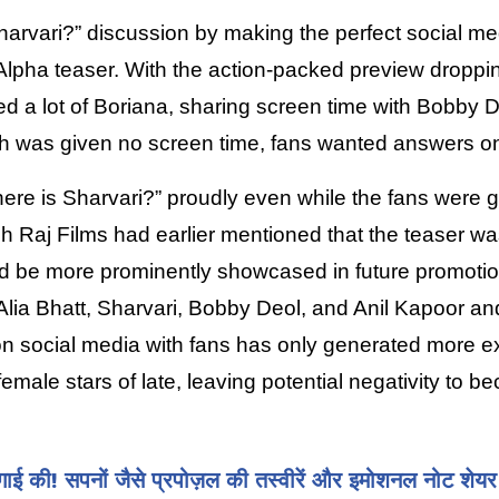
arvari?” discussion by making the perfect social med
 Alpha teaser. With the action-packed preview dropping
d a lot of Boriana, sharing screen time with Bobby De
 was given no screen time, fans wanted answers on
 “Where is Sharvari?” proudly even while the fans were g
sh Raj Films had earlier mentioned that the teaser was
ould be more prominently showcased in future promoti
 Alia Bhatt, Sharvari, Bobby Deol, and Anil Kapoor and 
n on social media with fans has only generated more e
female stars of late, leaving potential negativity to b
गाई की! सपनों जैसे प्रपोज़ल की तस्वीरें और इमोशनल नोट शेय