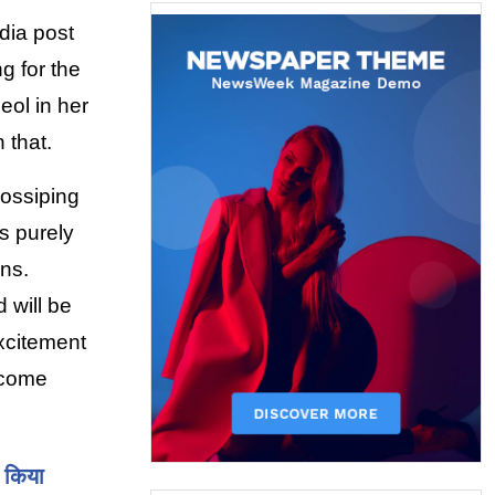
ia post 
 for the 
ol in her 
 that.
ossiping 
 purely 
ons.
will be 
xcitement 
ecome 
र किया