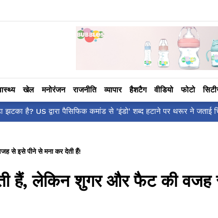
वास्थ्य
खेल
मनोरंजन
राजनीति
व्यापार
हैशटैग
वीडियो
फोटो
सिट
ँ है?' पोस्ट, 'अल्फा' टीज़र पर उठे सवालों का मज़ाकिया जवाब!
ह से इसे पीने से मना कर देती हैं!
ती हैं, लेकिन शुगर और फैट की वजह 