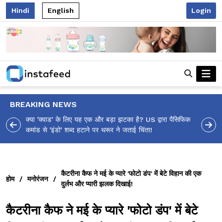
Hindi
English
Login
BREAKING NEWS
आलिया भट्ट का मज़ेदार 'शर्वरी कहाँ है?' पोस्ट, 'अल्फा' टीज़र पर
उठे सवालों का मज़ाकिया जवाब!
कैटरीना कैफ ने मई के प्यारे 'फोटो डंप' में बेटे विहान की एक
होम
/
मनोरंजन
/
दुर्लभ और प्यारी झलक दिखाई!
कैटरीना कैफ ने मई के प्यारे 'फोटो डंप' में बेटे