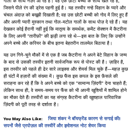
गालों के साथ नज़र आ रहे हैं। वह एक छोटी बच्ची के साथ खेल रहे हैं,
जिसने पीले रंग की ड्रेस पहनी हुई है। यह तस्वीर नन्हे विहान के प्यारे और
चंचल अंदाज़ को बखूबी दिखाती है; वह उस छोटी बच्ची को गोद में लिए हुए हैं
और अपनी प्यारी मुस्कान तथा गोल-मटोल गालों के साथ पोज़ दे रहे हैं। यह
देखकर कोई हैरानी नहीं हुई कि मातृत्व के समर्थक, कमेंट सेक्शन में कैटरीना
के लिए अपनी "तारीफ़ों" की झड़ी लगा रहे थे—इस बात के लिए कि उन्होंने
अपने बच्चे और करियर के बीच इतना बेहतरीन तालमेल बिठाया है।
यह उन गिने-चुने मौकों में से एक है जब कैटरीना ने अपने बेटे विहान के जन्म
के बाद से उसकी तस्वीर इतनी सार्वजनिक रूप से पोस्ट की है। ज़ाहिर है,
इस तस्वीर को पहले ही ढेर सारे लाइक्स और शेयर्स मिल चुके हैं—महज़ कुछ
ही घंटों में हज़ारों की संख्या में। कुछ फैंस इस कपल के इस फ़ैसले की
सराहना कर रहे हैं कि वे अपने बच्चे को एक "सामान्य ज़िंदगी" देना चाहते हैं;
लेकिन साथ ही, वे समय-समय पर फैंस को भी अपनी खुशियों में शामिल होने
का मौका देते हैं! तस्वीरों का यह संग्रह कैटरीना की खुशहाल पारिवारिक
ज़िंदगी को पूरी तरह से दर्शाता है।
जिया शंकर ने बॉयफ्रेंड कारण से सगाई की!
You May Also Like:
सपनों जैसे प्रपोज़ल की तस्वीरें और इमोशनल नोट शेयर किया