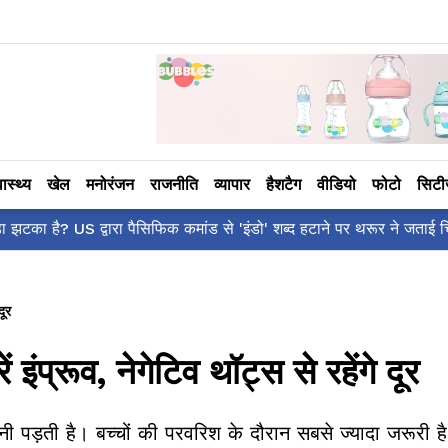
वास्थ्य
खेल
मनोरंजन
राजनीति
व्यापार
हैशटैग
वीडियो
फोटो
सिट
शर्वरी कहाँ है?' पोस्ट, 'अल्फा' टीज़र पर उठे सवालों का मज़ाकिया जवाब!
दूर
इंप्रूव, नेगेटिव थॉट्स से रहेंगे दूर
 पड़ती है। बच्चों की परवरिश के दौरान सबसे ज्यादा जरूरी 