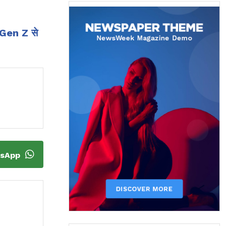
ए Gen Z से
tsApp