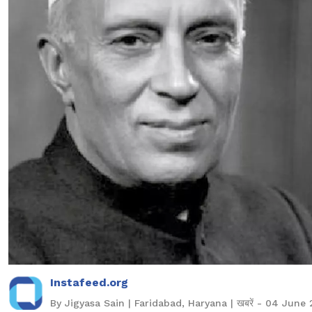
Instafeed.org
By Jigyasa Sain | Faridabad, Haryana | खबरें - 04 June