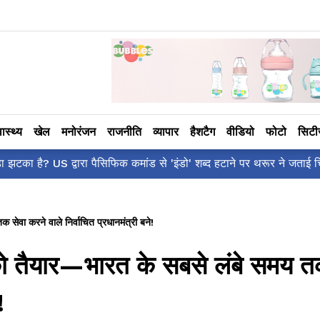
वास्थ्य
खेल
मनोरंजन
राजनीति
व्यापार
हैशटैग
वीडियो
फोटो
सिट
वरी कहाँ है?' पोस्ट, 'अल्फा' टीज़र पर उठे सवालों का मज़ाकिया जवाब!
सेवा करने वाले निर्वाचित प्रधानमंत्री बने!
 को तैयार—भारत के सबसे लंबे समय त
!