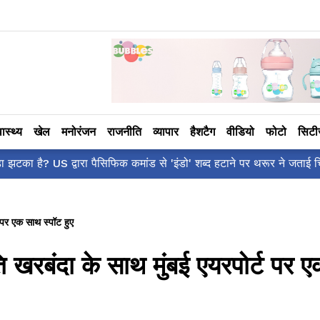
वास्थ्य
खेल
मनोरंजन
राजनीति
व्यापार
हैशटैग
वीडियो
फोटो
सिट
ँ है?' पोस्ट, 'अल्फा' टीज़र पर उठे सवालों का मज़ाकिया जवाब!
 पर एक साथ स्पॉट हुए
ि खरबंदा के साथ मुंबई एयरपोर्ट पर 