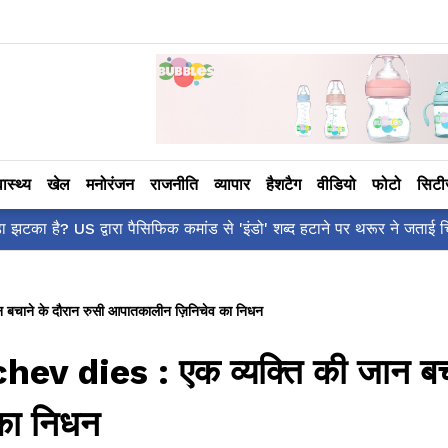
वास्थ्य
खेल
मनोरंजन
राजनीति
व्यापार
हैशटैग
वीडियो
फोटो
सिट
आलिया भट्ट का मज़ेदार 'शर्वरी कहाँ है
ने के दौरान रुसी आपातकालीन ज़िनिचेव का निधन
 dies : एक व्यक्ति की जान बचा
का निधन