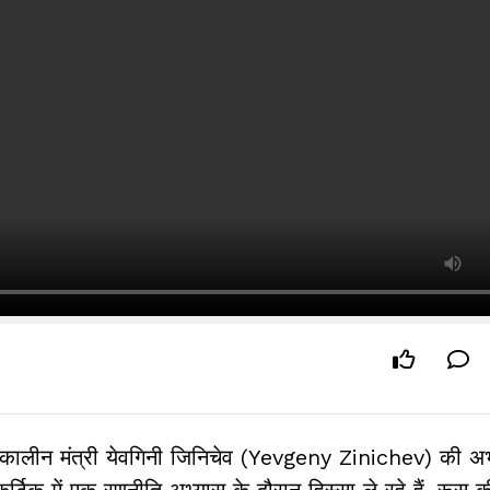
ीन मंत्री येवगिनी जिनिचेव (Yevgeny Zinichev) की अभ
िक में एक रणनीति अभ्यास के दौरान हिस्सा ले रहे हैं. रूस की