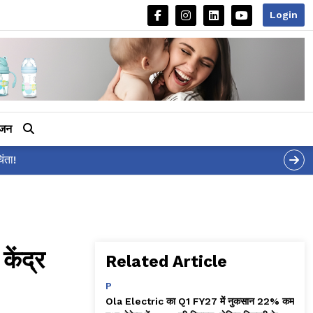
Login
ीजन
र 'शर्वरी कहाँ है?' पोस्ट, 'अल्फा' टीज़र पर उठे सवालों का मज़ाकिया जवाब!
केंद्र
Related Article
P
Ola Electric का Q1 FY27 में नुकसान 22% कम