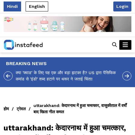
Hindi
English
Login
BREAKING NEWS
रा पैसिफिक
आलिया भट्ट का मज़ेदार 'शर्वरी कहाँ है?' पोस्ट, 'अल्फा' टीज़र पर
उठे सवालों का मज़ाकिया जवाब!
uttarakhand: केदारनाथ में हुआ चमत्कार, वासुकीताल में वर्षों
होम
/
ट्रेवल
/
बाद खिला नील कमल
uttarakhand: केदारनाथ में हुआ चमत्कार,