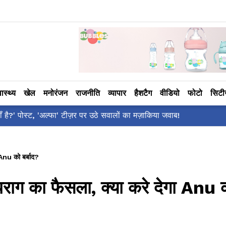
वास्थ्य
खेल
मनोरंजन
राजनीति
व्यापार
हैशटैग
वीडियो
फोटो
सिट
ँ है?' पोस्ट, 'अल्फा' टीज़र पर उठे सवालों का मज़ाकिया जवाब!
nu को बर्बाद?
 का फैसला, क्या करे देगा Anu 