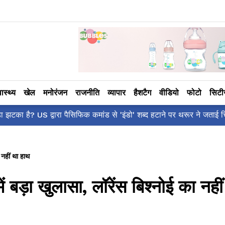
वास्थ्य
खेल
मनोरंजन
राजनीति
व्यापार
हैशटैग
वीडियो
फोटो
सिट
ाँ है?' पोस्ट, 'अल्फा' टीज़र पर उठे सवालों का मज़ाकिया जवाब!
 नहीं था हाथ
बड़ा खुलासा, लॉरेंस बिश्नोई का नहीं