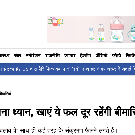
वास्थ्य
खेल
मनोरंजन
राजनीति
व्यापार
हैशटैग
वीडियो
फोटो
सिट
ँ है?' पोस्ट, 'अल्फा' टीज़र पर उठे सवालों का मज़ाकिया जवाब!
ीमारियां
 ध्यान, खाएं ये फल दूर रहेंगी बीमारि
लाव के साथ ही कई तरह के संक्रमण फैलने लगते हैं।