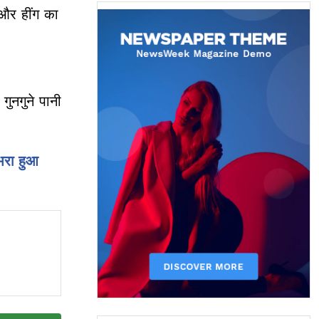
और हींग का
ुनगुने पानी
भरा हुआ