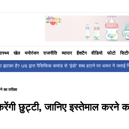
वास्थ्य
खेल
मनोरंजन
राजनीति
व्यापार
हैशटैग
वीडियो
फोटो
सिट
ँ है?' पोस्ट, 'अल्फा' टीज़र पर उठे सवालों का मज़ाकिया जवाब!
रने का तरीका
करेंगी छुट्टी, जानिए इस्तेमाल करने क