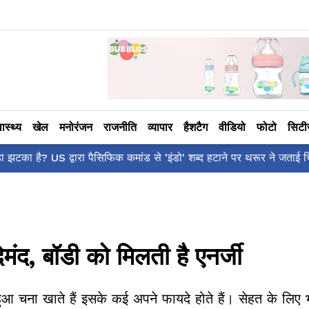
वास्थ्य
खेल
मनोरंजन
राजनीति
व्यापार
हैशटैग
वीडियो
फोटो
सिट
ँ है?' पोस्ट, 'अल्फा' टीज़र पर उठे सवालों का मज़ाकिया जवाब!
मंद, बॉडी को मिलती है एनर्जी
ुआ चना खाते हैं इसके कई अपने फायदे होते हैं। सेहत के लिए 