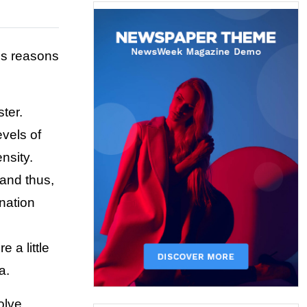
s reasons 
er. 
vels of 
nsity.
nd thus, 
nation 
a little 
a.
lve 