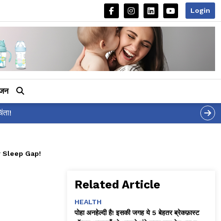
Login
ीजन
र 'शर्वरी कहाँ है?' पोस्ट, 'अल्फा' टीज़र पर उठे सवालों का मज़ाकिया जवाब!
 Sleep Gap!
Related Article
HEALTH
पोहा अनहेल्दी है! इसकी जगह ये 5 बेहतर ब्रेकफ़ास्ट