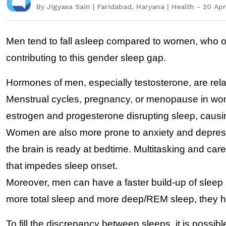
By Jigyasa Sain | Faridabad, Haryana | Health - 20 Apr
Men tend to fall asleep compared to women, who on
contributing to this gender sleep gap.
Hormones of men, especially testosterone, are rela
Menstrual cycles, pregnancy, or menopause in women t
estrogen and progesterone disrupting sleep, causi
Women are also more prone to anxiety and depress
the brain is ready at bedtime. Multitasking and car
that impedes sleep onset.
Moreover, men can have a faster build-up of sleep p
more total sleep and more deep/REM sleep, they ha
To fill the discrepancy between sleeps, it is possib