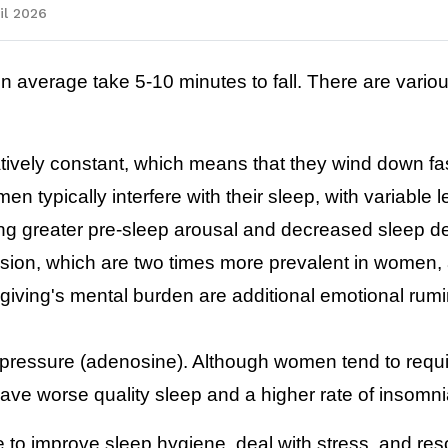
il 2026
 average take 5-10 minutes to fall. There are variou
tively constant, which means that they wind down fast
ypically interfere with their sleep, with variable le
ng greater pre-sleep arousal and decreased sleep de
ion, which are two times more prevalent in women, a
egiving's mental burden are additional emotional rumi
ressure (adenosine). Although women tend to require 
ve worse quality sleep and a higher rate of insomni
le to improve sleep hygiene, deal with stress, and reso