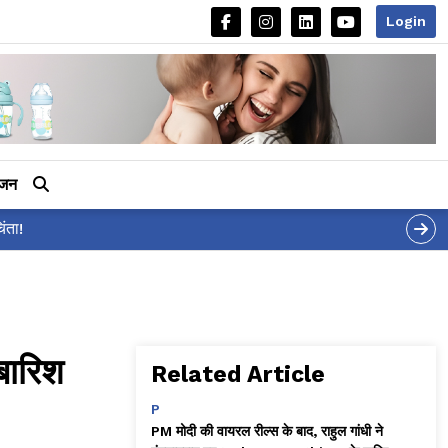
Login
ीजन
र 'शर्वरी कहाँ है?' पोस्ट, 'अल्फा' टीज़र पर उठे सवालों का मज़ाकिया जवाब!
बारिश
Related Article
P
PM मोदी की वायरल रील्स के बाद, राहुल गांधी ने