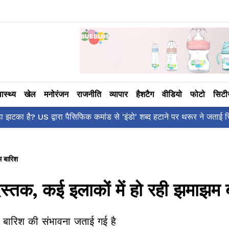
वास्थ्य
खेल
मनोरंजन
राजनीति
व्यापार
हैशटैग
वीडियो
फोटो
सिट
आलिया भट्ट का मज़ेदा
म बारिश
स्तक, कई इलाकों में हो रही झमाझम 
ें बारिश की संभावना जताई गई है