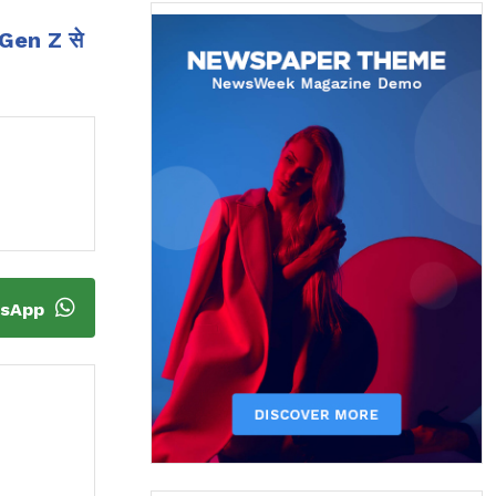
ए Gen Z से
tsApp